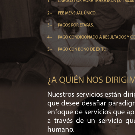
1.-
CARGOS POR HORA TRABAJADA (S/ 150.00 Sol
2.-
FEE MENSUAL ÚNICO.
3.-
PAGOS POR ETAPAS.
4.-
PAGO CONDICIONADO A RESULTADOS Y CO
5.-
PAGO CON BONO DE ÉXITO.
¿A QUIÉN NOS DIRIGI
Nuestros servicios están di
que desee desafiar paradigm
enfoque de servicios que ap
a través de un servicio qu
humano.